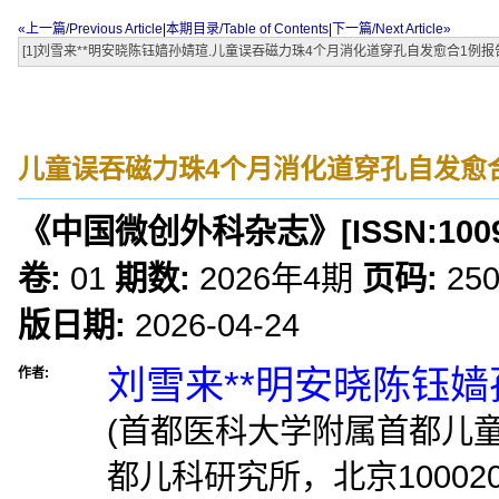
«上一篇/Previous Article
|
本期目录/Table of Contents
|
下一篇/Next Article»
[1]刘雪来**明安晓陈钰嫱孙婧瑄.儿童误吞磁力珠4个月消化道穿孔自发愈合1例报告[J].中国
儿童误吞磁力珠4个月消化道穿孔自发愈
《中国微创外科杂志》
[ISSN:
100
卷:
01
期数:
2026年4期
页码:
250
版日期:
2026-04-24
刘雪来**明安晓陈钰嫱
作者:
(首都医科大学附属首都儿
都儿科研究所，北京100020