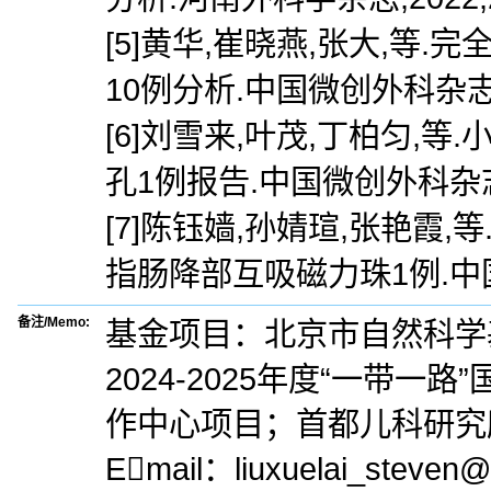
[5]黄华,崔晓燕,张大,等
10例分析.中国微创外科杂志,2021
[6]刘雪来,叶茂,丁柏匀,
孔1例报告.中国微创外科杂志,202
[7]陈钰嫱,孙婧瑄,张艳霞
指肠降部互吸磁力珠1例.中国微创外
备注/Memo:
基金项目：北京市自然科学基
2024-2025年度“一带
作中心项目；首都儿科研究所所级
Email：liuxuelai_steven